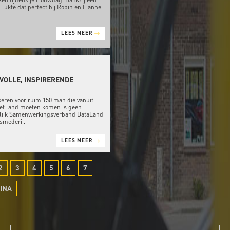
lukte dat perfect bij Robin en Lianne
LEES MEER
RVOLLE, INSPIRERENDE
eren voor ruim 150 man die vanuit
het land moeten komen is geen
lijk Samenwerkingsverband DataLand
smederij.
LEES MEER
2
3
4
5
6
7
INA