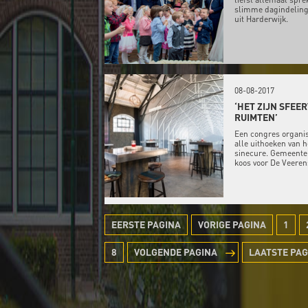
slimme dagindeling 
uit Harderwijk.
08-08-2017
‘HET ZIJN SFEE
RUIMTEN’
Een congres organis
alle uithoeken van 
sinecure. Gemeente
koos voor De Veeren
EERSTE PAGINA
VORIGE PAGINA
1
8
VOLGENDE PAGINA
LAATSTE PAG