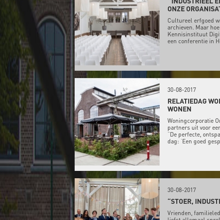
''INDUSTRIEEL 
ONZE ORGANISAT
Cultureel erfgoed w
archieven. Maar hoe
Kennisinstituut Dig
een conferentie in 
30-08-2017
RELATIEDAG WO
WONEN
Woningcorporatie O
partners uit voor ee
“De perfecte, ontsp
dag: ‘Een goed gesp
30-08-2017
“STOER, INDUST
Vrienden, familieled
liefst allemaal spre