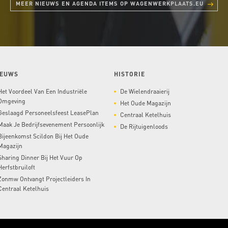
MEER NIEUWS EN AGENDA ITEMS OP WAGENWERKPLAATS.EU
IEUWS
HISTORIE
Het Voordeel Van Een Industriële
De Wielendraaierij
Omgeving
Het Oude Magazijn
Geslaagd Personeelsfeest LeasePlan
Centraal Ketelhuis
Maak Je Bedrijfsevenement Persoonlijk
De Rijtuigenloods
Bijeenkomst Scildon Bij Het Oude
Magazijn
Sharing Dinner Bij Het Vuur Op
Herfstbruiloft
Zonmw Ontvangt Projectleiders In
Centraal Ketelhuis