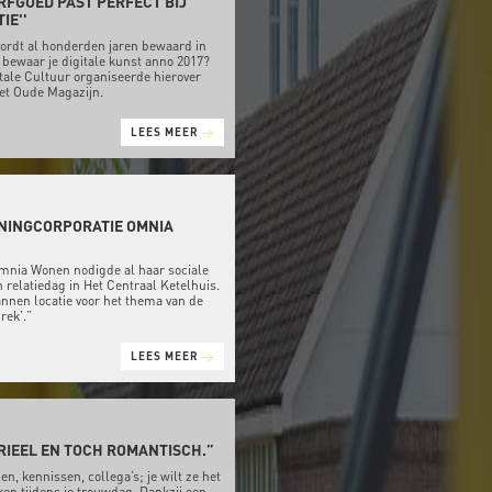
ERFGOED PAST PERFECT BIJ
IE''
ordt al honderden jaren bewaard in
 bewaar je digitale kunst anno 2017?
itale Cultuur organiseerde hierover
Het Oude Magazijn.
LEES MEER
NINGCORPORATIE OMNIA
mnia Wonen nodigde al haar sociale
n relatiedag in Het Centraal Ketelhuis.
annen locatie voor het thema van de
rek’.”
LEES MEER
RIEEL EN TOCH ROMANTISCH.”
en, kennissen, collega’s; je wilt ze het
ken tijdens je trouwdag. Dankzij een