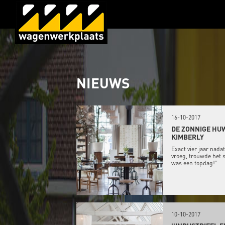
NIEUWS
16-10-2017
DE ZONNIGE HU
KIMBERLY
Exact vier jaar nada
vroeg, trouwde het s
was een topdag!”
10-10-2017