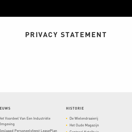
PRIVACY STATEMENT
IEUWS
HISTORIE
Het Voordeel Van Een Industriële
De Wielendraaierij
Omgeving
Het Oude Magazijn
Geslaagd Personeelsfeest LeasePlan
Centraal Ketelhuis