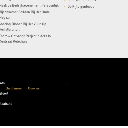
Maak Je Bedrijfsevenement Persoonlijk
De Rijtuigenloods
Bijeenkomst Scildon Bij Het Oude
Magazijn
Sharing Dinner Bij Het Vuur Op
Herfstbruiloft
Zonmw Ontvangt Projectleiders In
Centraal Ketelhuis
-->
ats
Disclaimer
Cookies
foort
aats.nl