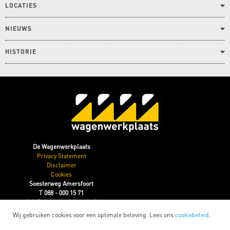
LOCATIES
NIEUWS
HISTORIE
-->
De Wagenwerkplaats
Privacy Statement
Disclaimer
Cookies
Soesterweg Amersfoort
T 088 - 000 15 71
info@wagenwerkplaats.nl
Wij gebruiken cookies voor een optimale beleving. Lees ons
cookiebeleid
.